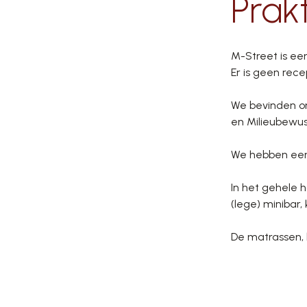
Prak
M-Street is e
Er is geen rec
We bevinden o
en Milieubewu
We hebben een 
In het gehele h
(lege) minibar, 
De matrassen, k