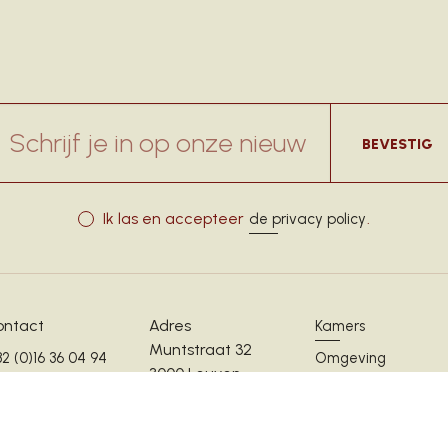
hrijf je in op onze nieuwsbrief
BEVESTIG
Ik las en accepteer
.
de privacy policy
ontact
Adres
Kamers
Muntstraat 32
2 (0)16 36 04 94
Omgeving
3000 Leuven
fo@m-street.be
Praktisch
Dorst?