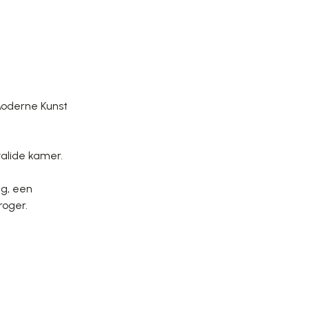
Moderne Kunst
valide kamer.
ng, een
droger.