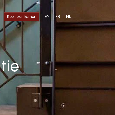
EN
FR
NL
Boek een kamer
tie