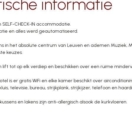
tische informatie
en SELF-CHECK-IN accommodatie.
eptie en alles werd geautomatiseerd.
ns in het absolute centrum van Leuven en ademen Muziek, 
ste keuzes.
lift tot op elk verdiep en beschikken over een ruime minder
otel is er gratis WiFi en elke kamer beschikt over airconditioni
kluis, televisie, bureau, strijkplank, strijkijzer, telefoon en haar
ussens en lakens zijn anti-allergisch alsook de kurkvloeren.